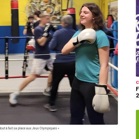
C
F
2
 tout à fait sa place aux Jeux Olympiques »