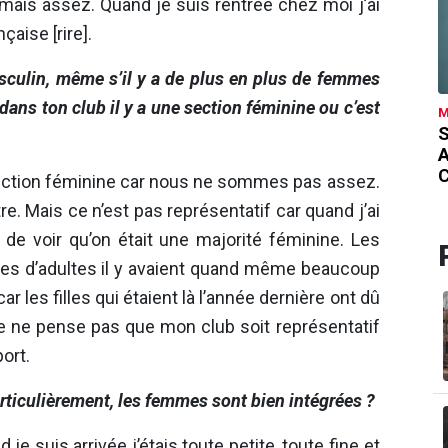
amais assez. Quand je suis rentrée chez moi j’ai
çaise [rire].
asculin, même s’il y a de plus en plus de femmes
 dans ton club il y a une section féminine ou c’est
M
S
 section féminine car nous ne sommes pas assez.
tre. Mais ce n’est pas représentatif car quand j’ai
de voir qu’on était une majorité féminine. Les
es d’adultes il y avaient quand même beaucoup
 les filles qui étaient là l’année dernière ont dû
Je ne pense pas que mon club soit représentatif
ort.
articulièrement, les femmes sont bien intégrées ?
je suis arrivée j’étais toute petite, toute fine et