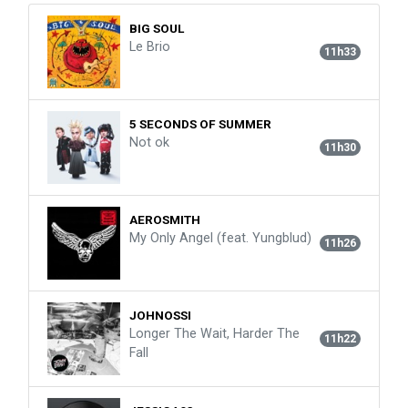
BIG SOUL
Le Brio
11h33
5 SECONDS OF SUMMER
Not ok
11h30
AEROSMITH
My Only Angel (feat. Yungblud)
11h26
JOHNOSSI
Longer The Wait, Harder The
11h22
Fall