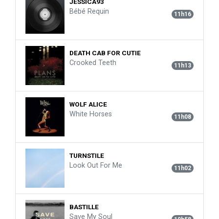
JESSICA93
Bébé Requin
11h16
DEATH CAB FOR CUTIE
Crooked Teeth
11h13
WOLF ALICE
White Horses
11h08
TURNSTILE
Look Out For Me
11h02
BASTILLE
Save My Soul