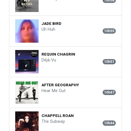
10h58
JADE BIRD
Uh Huh
10h55
REQUIN CHAGRIN
Déjà-Vu
10h51
AFTER GEOGRAPHY
Hear Me Out
10h47
CHAPPELL ROAN
The Subway
10h44