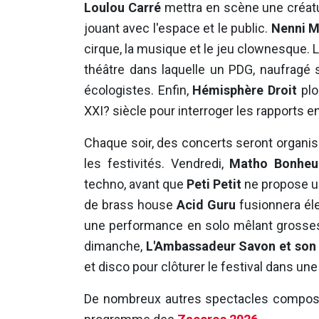
Loulou Carré
mettra en scène une créatu
jouant avec l'espace et le public.
Nenni M
cirque, la musique et le jeu clownesque. 
théâtre dans laquelle un PDG, naufragé su
écologistes. Enfin,
Hémisphère Droit
plo
XXI? siècle pour interroger les rapports 
Chaque soir, des concerts seront organi
les festivités. Vendredi,
Matho Bonheu
techno, avant que
Peti Petit
ne propose un
de brass house
Acid Guru
fusionnera éle
une performance en solo mêlant grosses 
dimanche,
L'Ambassadeur Savon et son
et disco pour clôturer le festival dans u
De nombreux autres spectacles composero