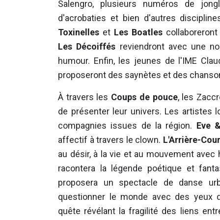
Salengro, plusieurs numéros de jongl
d'acrobaties et bien d'autres disciplin
Toxinelles
et
Les Boatles
collaboreront
Les Décoiffés
reviendront avec une nouv
humour. Enfin, les jeunes de l'IME Cl
proposeront des saynètes et des chanson
À travers les
Coups de pouce
, les Zac
de présenter leur univers. Les artistes 
compagnies issues de la région.
Eve 
affectif à travers le clown.
L'Arrière-Cou
au désir, à la vie et au mouvement avec
racontera la légende poétique et fant
proposera un spectacle de danse urb
questionner le monde avec des yeux d
quête révélant la fragilité des liens ent