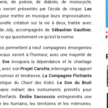
erie, de poésie, de diabolo, de monocycle,
es seront présentés par l'école de cirque.
Les
 pour mettre en musique leurs improvisations.
elle création sur la vie à deux, traitée avec
aude-Joly, accompagnés de
Sébastien Gauthier
,
A
s qui questionnent ce qu'est la norme.
F
cros permettent à neuf compagnies émergentes
locaux seront à l'honneur, avec une majorité de
& Eve
évoquera la dépendance et le chantage
r
, avec son
Projet Carotte
, interrogera le rapport
 humour et tendresse.
La Compagnie Flottante
astique du
Chant des Kobö
.
Le Son du Bruit
aine mêlant des instruments primitifs pour
'enfants.
Émilie Saccoccio
entreprendra une
re les humains, les territoires et les mémoires.