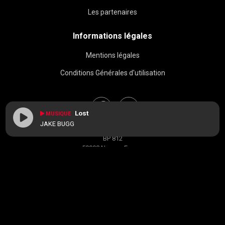
Les partenaires
Informations légales
Mentions légales
Conditions Générales d'utilisation
Lost
MUSIQUE
JAKE BUGG
BAC FM © 2026
BP 812
58008 Nevers, France
contact[at]radiobacfm.fr