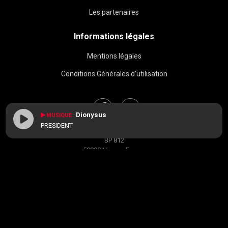
Les partenaires
Informations légales
Mentions légales
Conditions Générales d'utilisation
Dionysus
MUSIQUE
PRESIDENT
BAC FM © 2026
BP 812
58008 Nevers, France
contact[at]radiobacfm.fr