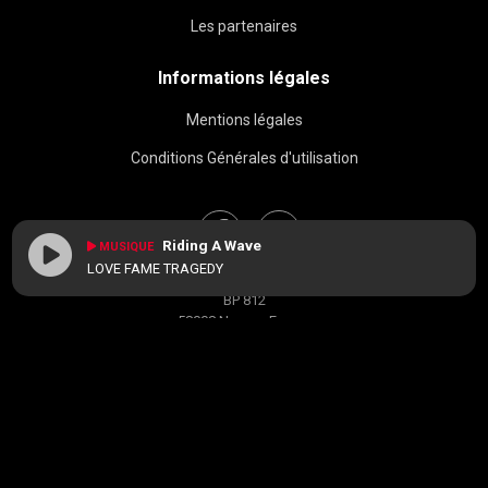
Les partenaires
Informations légales
Mentions légales
Conditions Générales d'utilisation
Riding A Wave
MUSIQUE
LOVE FAME TRAGEDY
BAC FM © 2026
BP 812
58008 Nevers, France
contact[at]radiobacfm.fr