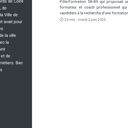
ords de Loire
Pôle-Formation 58-89 qui proposait une
formateur et coach professionnel qui
, de
candidats à la recherche d’une formatio
la Ville de
29 min - mardi 2 juin 2026
t avait pour
es
 la ville
ec la
rir
 et de
métiers. Bac
ts