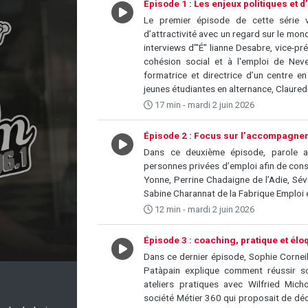
Épisode 1 : Les enjeux politiques et d’
Le premier épisode de cette série v
d’attractivité avec un regard sur le mond
interviews d’"É" lianne Desabre, vice-prés
cohésion social et à l'emploi de Nev
formatrice et directrice d’un centre 
jeunes étudiantes en alternance, Claur
17 min - mardi 2 juin 2026
Épisode 2 : Focus sur l’accompagne
Dans ce deuxième épisode, parole a
personnes privées d’emploi afin de const
Yonne, Perrine Chadaigne de l’Adie, S
Sabine Charannat de la Fabrique Emploi e
12 min - mardi 2 juin 2026
Épisode 3 : coaching, pratique et él
Dans ce dernier épisode, Sophie Corneil
Patàpain explique comment réussir s
ateliers pratiques avec Wilfried Mich
société Métier 360 qui proposait de déco