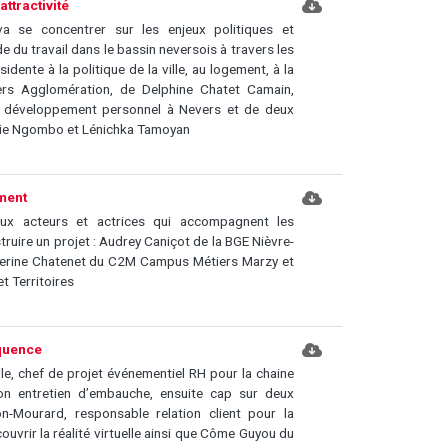
attractivité
a se concentrer sur les enjeux politiques et
e du travail dans le bassin neversois à travers les
idente à la politique de la ville, au logement, à la
ers Agglomération, de Delphine Chatet Camain,
en développement personnel à Nevers et de deux
edie Ngombo et Lénichka Tamoyan
ment
ux acteurs et actrices qui accompagnent les
ruire un projet : Audrey Caniçot de la BGE Nièvre-
éverine Chatenet du C2M Campus Métiers Marzy et
t Territoires
oquence
le, chef de projet événementiel RH pour la chaine
on entretien d’embauche, ensuite cap sur deux
on-Mourard, responsable relation client pour la
uvrir la réalité virtuelle ainsi que Côme Guyou du