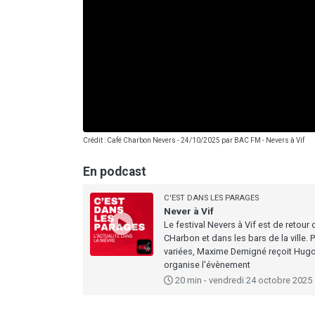
Crédit : Café Charbon Nevers - 24/10/2025 par
BAC FM
-
Nevers à Vif
En podcast
C'EST DANS LES PARAGES
Never à Vif
Le festival Nevers à Vif est de reto
CHarbon et dans les bars de la ville. 
variées, Maxime Demigné reçoit Hugo
organise l'évènement
20 min - vendredi 24 octobre 2025