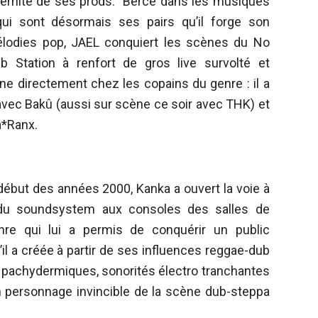
odernité de ses prods. Bercé dans les musiques
 qui sont désormais ses pairs qu’il forge son
élodies pop, JAEL conquiert les scènes du No
b Station à renfort de gros live survolté et
e directement chez les copains du genre : il a
 avec Bakû (aussi sur scène ce soir avec THK) et
ga*Ranx.
début des années 2000, Kanka a ouvert la voie à
du soundsystem aux consoles des salles de
re qui lui a permis de conquérir un public
’il a créée à partir de ses influences reggae-dub
s pachydermiques, sonorités électro tranchantes
n personnage invincible de la scène dub-steppa