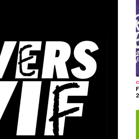
C
F
2