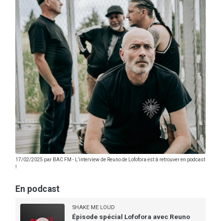
17/02/2025 par
BAC FM
-
L’interview de Reuno de Lofofora est à retrouver en podcast
!
En podcast
SHAKE ME LOUD
Épisode spécial Lofofora avec Reuno