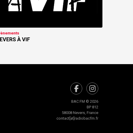
vènements
EVERS À VIF
BAC FM © 2026
BP 812
58008 Nevers, France
contact[at]radiobacfm.fr