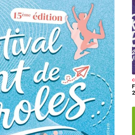
C
F
2