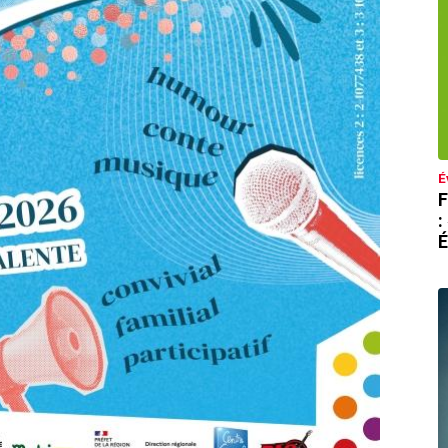
É
F
:
É