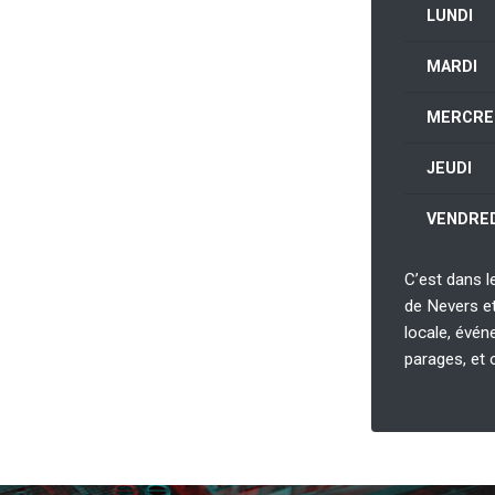
LUNDI
MARDI
MERCRE
JEUDI
VENDRED
C’est dans le
de Nevers et 
locale, évén
parages, et 