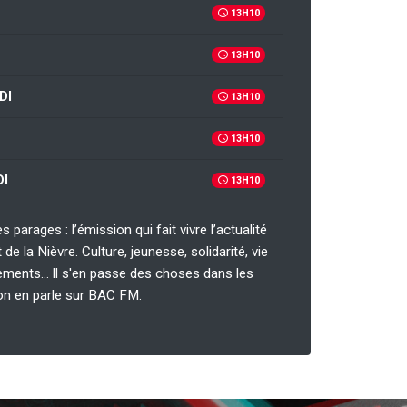
13H10
13H10
DI
13H10
13H10
I
13H10
s parages : l’émission qui fait vivre l’actualité
de la Nièvre. Culture, jeunesse, solidarité, vie
ements… ll s'en passe des choses dans les
on en parle sur BAC FM.