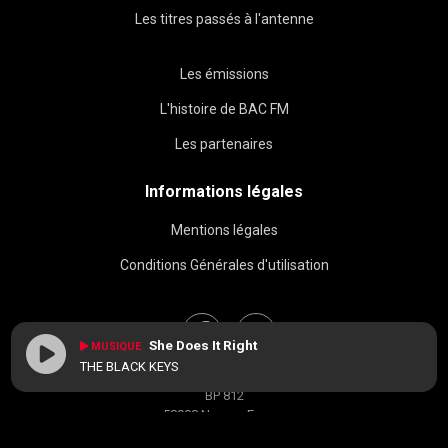
Les titres passés à l'antenne
Les émissions
L'histoire de BAC FM
Les partenaires
Informations légales
Mentions légales
Conditions Générales d'utilisation
She Does It Right
MUSIQUE
THE BLACK KEYS
BAC FM © 2026
BP 812
58008 Nevers, France
contact[at]radiobacfm.fr