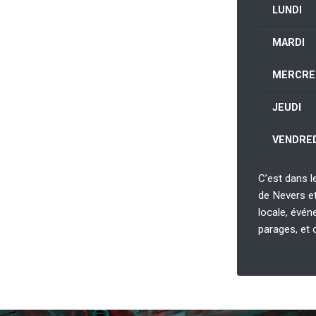
LUNDI
MARDI
MERCRE
JEUDI
VENDRED
C’est dans le
de Nevers et 
locale, évén
parages, et 