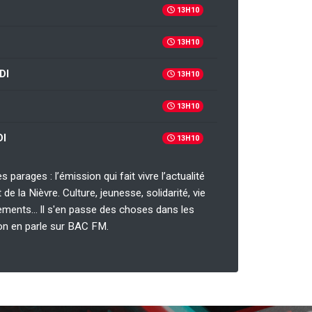
13H10
13H10
DI
13H10
13H10
I
13H10
s parages : l’émission qui fait vivre l’actualité
de la Nièvre. Culture, jeunesse, solidarité, vie
ements… ll s'en passe des choses dans les
on en parle sur BAC FM.