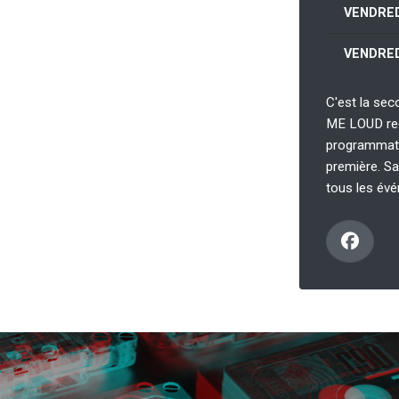
VENDRED
VENDRED
C'est la se
ME LOUD reg
programmatio
première. Sa
tous les év