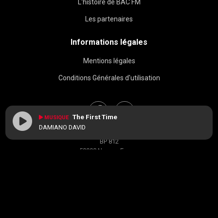
L'histoire de BAC FM
Les partenaires
Informations légales
Mentions légales
Conditions Générales d'utilisation
The First Time
MUSIQUE
DAMIANO DAVID
BAC FM © 2026
BP 812
58008 Nevers, France
contact[at]radiobacfm.fr