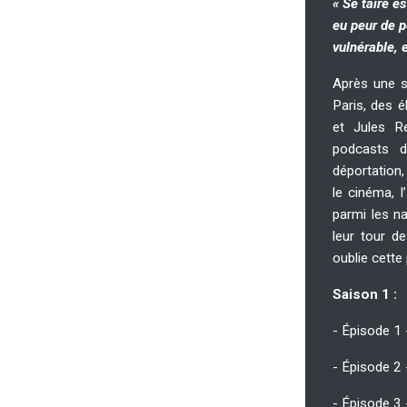
« Se taire es
eu peur de p
vulnérable, 
Après une s
Paris, des 
et Jules R
podcasts da
déportation,
le cinéma, l
parmi les na
leur tour d
oublie cette
Saison 1 :
- Épisode 1 
- Épisode 2 
- Épisode 3 