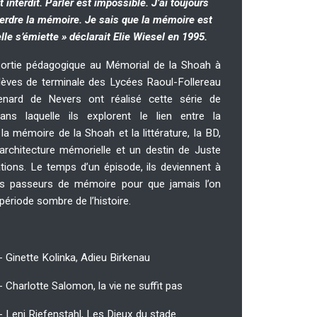
t interdit. Parler est impossible. J’ai toujours
erdre la mémoire. Je sais que la mémoire est
elle s’émiette » déclarait Elie Wiesel en 1995.
ortie pédagogique au Mémorial de la Shoah à
élèves de terminale des Lycées Raoul-Follereau
enard de Nevers ont réalisé cette série de
ns laquelle ils explorent le lien entre la
 la mémoire de la Shoah et la littérature, la BD,
’architecture mémorielle et un destin de Juste
tions. Le temps d’un épisode, ils deviennent à
es passeurs de mémoire pour que jamais l’on
 période sombre de l’histoire.
- Ginette Kolinka, Adieu Birkenau
- Charlotte Salomon, la vie ne suffit pas
- Leni Riefenstahl, Les Dieux du stade