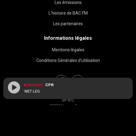
Les émissions
L'histoire de BAC FM
Les partenaires
Informations légales
Mentions légales
Conditions Générales d'utilisation
CPR
MUSIQUE
WET LEG
BAC FM © 2026
BP 812
58008 Nevers, France
contact[at]radiobacfm.fr