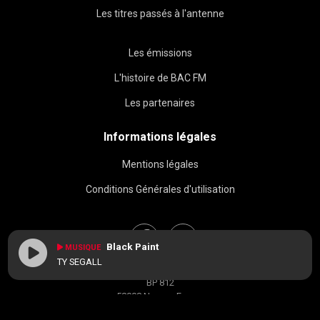
Les titres passés à l'antenne
Les émissions
L'histoire de BAC FM
Les partenaires
Informations légales
Mentions légales
Conditions Générales d'utilisation
Black Paint
MUSIQUE
TY SEGALL
BAC FM © 2026
BP 812
58008 Nevers, France
contact[at]radiobacfm.fr