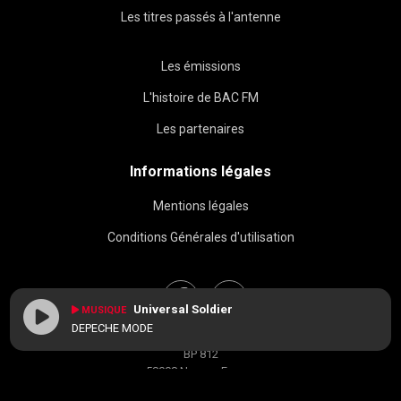
Les titres passés à l'antenne
Les émissions
L'histoire de BAC FM
Les partenaires
Informations légales
Mentions légales
Conditions Générales d'utilisation
Universal Soldier
MUSIQUE
DEPECHE MODE
BAC FM © 2026
BP 812
58008 Nevers, France
contact[at]radiobacfm.fr