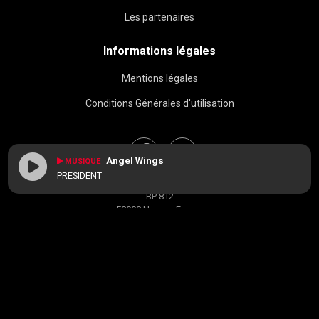
Les partenaires
Informations légales
Mentions légales
Conditions Générales d'utilisation
Angel Wings
MUSIQUE
PRESIDENT
BAC FM © 2026
BP 812
58008 Nevers, France
contact[at]radiobacfm.fr