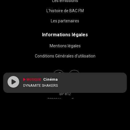
Les émissions
L'histoire de BAC FM
Les partenaires
Informations légales
Mentions légales
Conditions Générales d'utilisation
Cinéma
MUSIQUE
DYNAMITE SHAKERS
BAC FM © 2026
BP 812
58008 Nevers, France
contact[at]radiobacfm.fr