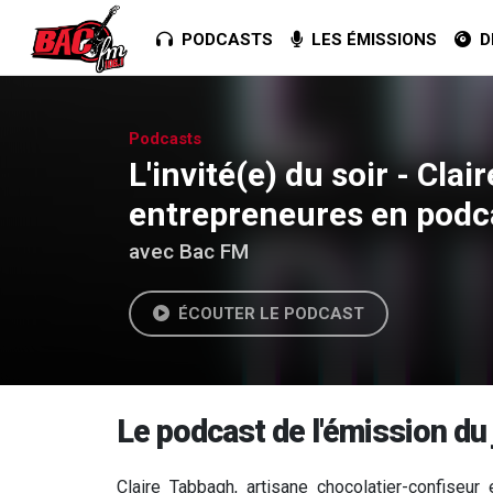
PODCASTS
LES ÉMISSIONS
DE
Podcasts
L'invité(e) du soir - Cl
entrepreneures en podc
avec Bac FM
ÉCOUTER LE PODCAST
Le podcast de l'émission du 
Claire Tabbagh, artisane chocolatier-confiseur 