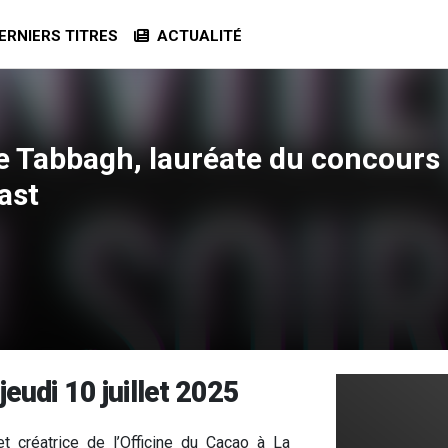
RNIERS TITRES
ACTUALITÉ
aire Tabbagh, lauréate du concou
ast
jeudi 10 juillet 2025
et créatrice de l’Officine du Cacao à La