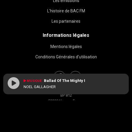
Les émissions
L'histoire de BAC FM
Les partenaires
Informations légales
Mentions légales
Conditions Générales d'utilisation
Ballad Of The Mighty I
MUSIQUE
NOEL GALLAGHER
BAC FM © 2026
BP 812
58008 Nevers, France
contact[at]radiobacfm.fr