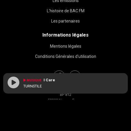
Les émissions
L'histoire de BAC FM
Les partenaires
Informations légales
Mentions légales
Conditions Générales d'utilisation
I Care
MUSIQUE
TURNSTILE
BAC FM © 2026
BP 812
58008 Nevers, France
contact[at]radiobacfm.fr