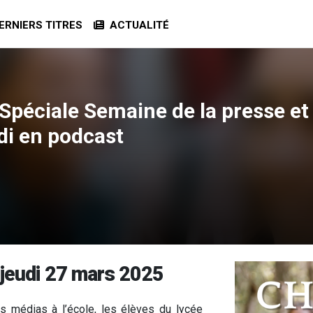
RNIERS TITRES
ACTUALITÉ
péciale Semaine de la presse et 
di en podcast
 jeudi 27 mars 2025
s médias à l’école, les élèves du lycée