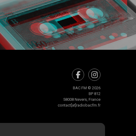
BAC FM © 2026
BP 812
58008 Nevers, France
contact[at]radiobacfm.fr