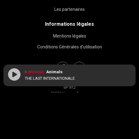
Les partenaires
Informations légales
Mentions légales
Conditions Générales d'utilisation
Animals
MUSIQUE
THE LAST INTERNATIONALE
BAC FM © 2026
BP 812
58008 Nevers, France
contact[at]radiobacfm.fr