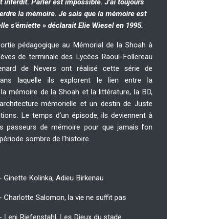
t interdit. Parler est impossible. J’ai toujours
erdre la mémoire. Je sais que la mémoire est
elle s’émiette » déclarait Elie Wiesel en 1995.
ortie pédagogique au Mémorial de la Shoah à
élèves de terminale des Lycées Raoul-Follereau
enard de Nevers ont réalisé cette série de
ns laquelle ils explorent le lien entre la
 la mémoire de la Shoah et la littérature, la BD,
’architecture mémorielle et un destin de Juste
tions. Le temps d’un épisode, ils deviennent à
es passeurs de mémoire pour que jamais l’on
 période sombre de l’histoire.
- Ginette Kolinka, Adieu Birkenau
- Charlotte Salomon, la vie ne suffit pas
- Leni Riefenstahl, Les Dieux du stade