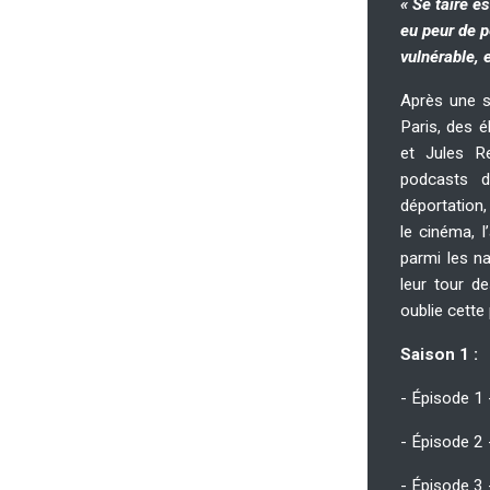
« Se taire es
eu peur de p
vulnérable, 
Après une s
Paris, des 
et Jules R
podcasts da
déportation,
le cinéma, l
parmi les na
leur tour d
oublie cette
Saison 1 :
- Épisode 1 
- Épisode 2 
- Épisode 3 