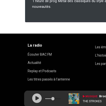
1 heure de prog Metal des classiques du style 
nouveautés.
La radio
Les ém
Écouter BAC FM
L'histo
Actualité
Les par
Replay et Podcasts
Les titres passés à l'antenne
Broo
MUSIQUE
THE STROKES