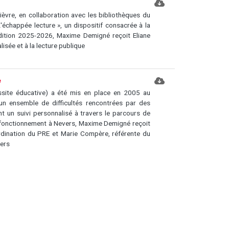
ièvre, en collaboration avec les bibliothèques du
échappée lecture », un dispositif consacrée à la
’édition 2025-2026, Maxime Demigné reçoit Eliane
isée et à la lecture publique
e
site éducative) a été mis en place en 2005 au
 un ensemble de difficultés rencontrées par des
nt un suivi personnalisé à travers le parcours de
 fonctionnement à Nevers, Maxime Demigné reçoit
rdination du PRE et Marie Compère, référente du
vers