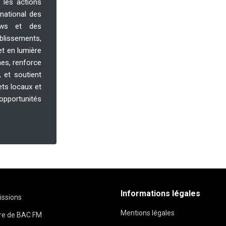
 les actions
national des
iews et des
issements,
et en lumière
unes, renforce
r, et soutient
jets locaux et
pportunités
Informations légales
issions
Mentions légales
ire de BAC FM