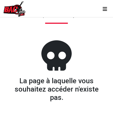
Toggl
ERREUR 404
voilà qui est bien ennuyeux
La page à laquelle vous
souhaitez accéder n'existe
pas.